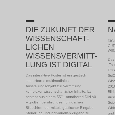
DIE ZUKUNFT DER
N
WISSENSCHAFT­
DIG
LICHEN
GUT
WIS
WISSENSVERMITT­
Das 
LUNG IST DIGITAL
„Ts
Exze
Das interaktive Poster ist ein gestisch
SciC
steuerbares multimediales
Wis
Ausstellungsobjekt zur Vermittlung
2016
komplexer wissenschaftlicher Inhalte. Es
Bild
besteht aus einem 55 ̋ – annähernd DIN A0
Aus
– großen berührungsempfindlichen
Scie
Bildschirm, der mittels gestischer Eingabe
Wirk
Steuerung und individuellen Zugang zu
und 