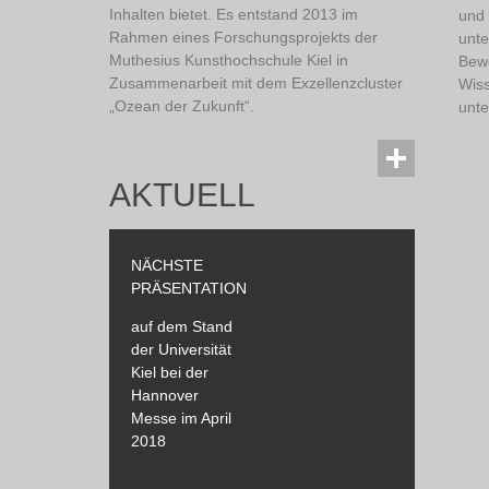
Inhalten bietet. Es entstand 2013 im
und 
Rahmen eines Forschungsprojekts der
unte
Muthesius Kunsthochschule Kiel in
Bewe
Zusammenarbeit mit dem Exzellenzcluster
Wis
„Ozean der Zukunft“.
unte
AKTUELL
NÄCHSTE
PRÄSENTATION
auf dem Stand
der Universität
Kiel bei der
Hannover
Messe im April
2018