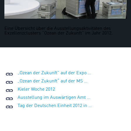
Eine Übersicht über die Ausstellungsaktivitäten des
Exzellenzclusters "Ozean der Zukunft" im Jahr 2012.
„Ozean der Zukunft" auf der Expo …
„Ozean der Zukunft“ auf der MS …
Kieler Woche 2012
Ausstellung im Auswärtigen Amt …
Tag der Deutschen Einheit 2012 in …