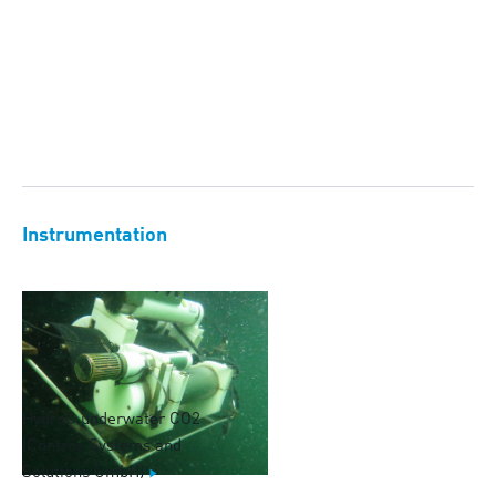
Instrumentation
HydroC underwater CO2
(Contros Systems and
Solutions GmbH)