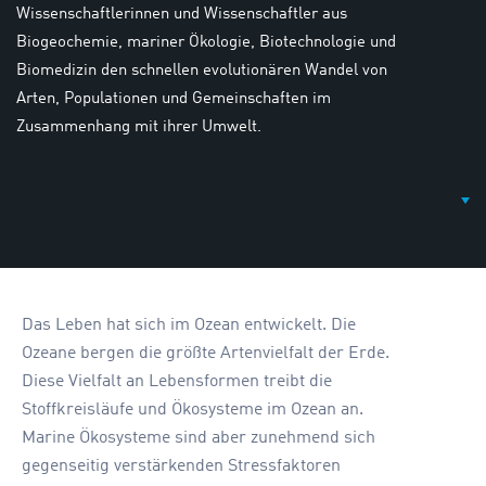
Wissenschaftlerinnen und Wissenschaftler aus
Biogeochemie, mariner Ökologie, Biotechnologie und
Biomedizin den schnellen evolutionären Wandel von
Arten, Populationen und Gemeinschaften im
Zusammenhang mit ihrer Umwelt.
Das Leben hat sich im Ozean entwickelt. Die
Ozeane bergen die größte Artenvielfalt der Erde.
Diese Vielfalt an Lebensformen treibt die
Stoffkreisläufe und Ökosysteme im Ozean an.
Marine Ökosysteme sind aber zunehmend sich
gegenseitig verstärkenden Stressfaktoren