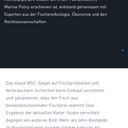
Marine Policy erschienen ist, entstand gemeinsam mit
Experten aus der Fischereibiologie, Ökonomie und den
Rechtswissenschaften.
Das blaue MSC-Siegel auf Fischprodukten soll
Verbrauchern Sicherheit beim Einkauf vermitteln
und garantieren, dass der Fisch aus
bestandsschonender Fischerei stammt. Das
Ergebnis der aktuellen Kieler Studie vermittelt
dagegen ein anderes Bild. Mehr als zehn Bestände
im Nordostatlantik wurden stärker befischt als